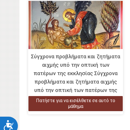
με
προβλήματα
όρασης
που
χρησιμοποιούν
πρόγραμμα
ανάγνωσης
οθόνης
Σύγχρονα προβλήματα και ζητήματα
Πατήστε
αιχμής υπό την οπτική των
Control-
πατέρων της εκκλησίας Σύγχρονα
F10
προβλήματα και ζητήματα αιχμής
για
υπό την οπτική των πατέρων της
να
εκκλησίας
ανοίξετε
Πατήστε για να εισέλθετε σε αυτό το
ένα
μάθημα
μενού
προσβασιμότητας.
Προσιτότητα