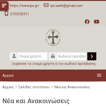
Μετάβαση στο κεντρικό περιεχόμενο
Σημείωση:
https://www.ipe.gr/
ipe.iaath@gmail.com
Αυτός
2103352311
ο
ιστότοπος
περιλαμβάνει
ένα
σύστημα
προσβασιμότητας.
Όνομα
χρήστη
Σύνδεσ
Κωδικός
Ξεχάσατε το όνομα χρήστη ή τον κωδικό πρόσβασης;
πρόσβασης
Αρχική
Αρχική
Μαθήματα
Σελίδες ιστοτόπου
Νέα και Ανακοινώσεις
Νέα και Ανακοινώσεις
Το Ι.Π.Ε.