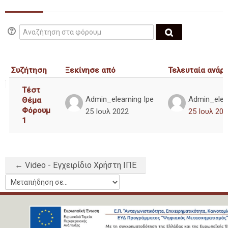
Νέα και Ανακοινώσεις
Αναζήτηση στα φόρουμ
Ελληνικά ‎(el)‎
Αναζήτηση στα
Συζήτηση
Ξεκίνησε από
Τελευταία ανάρ
Λίστα συζητήσεων. Εμφάνιση 1 από {$a-
Τέστ
Admin_elearning Ipe
Admin_elear
Θέμα
Φόρουμ
25 Ιουλ 2022
25 Ιουλ 202
1
← Video - Εγχειρίδιο Χρήστη ΙΠΕ
Μεταπήδηση σε...