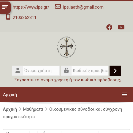
Μετάβαση στο κεντρικό περιεχόμενο
Σημείωση:
https://www.ipe.gr/
ipe.iaath@gmail.com
Αυτός
2103352311
ο
ιστότοπος
περιλαμβάνει
ένα
σύστημα
προσβασιμότητας.
Όνομα
χρήστη
Σύνδεσ
Κωδικός
Ξεχάσατε το όνομα χρήστη ή τον κωδικό πρόσβασης;
πρόσβασης
Αρχική
Αρχική
Μαθήματα
Μαθήματα
Οικουμενικές σύνοδοι και σύγχρονη
πραγματικότητα
Το Ι.Π.Ε.