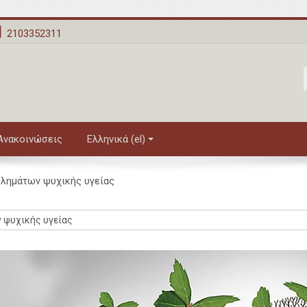
2103352311
 Ανακοινώσεις
Ελληνικά ‎(el)‎
βλημάτων ψυχικής υγείας